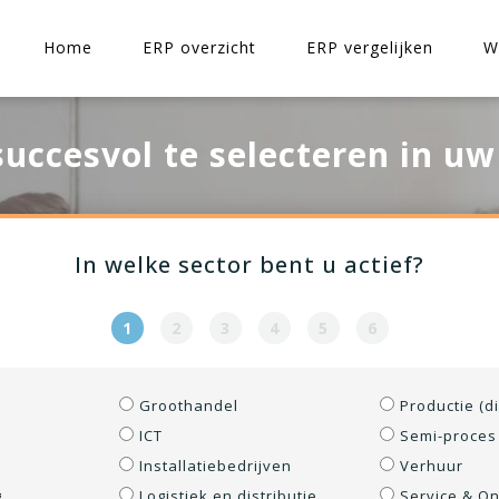
Home
ERP overzicht
ERP vergelijken
W
uccesvol te selecteren in u
In welke sector bent u actief?
1
2
3
4
5
6
Groothandel
Productie (d
ICT
Semi-proces 
Installatiebedrijven
Verhuur
g
Logistiek en distributie
Service & O