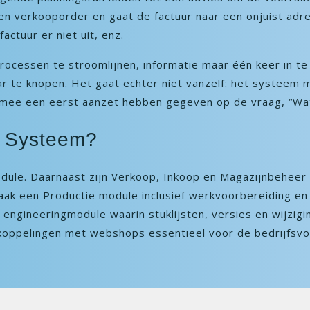
een verkooporder en gaat de factuur naar een onjuist a
ctuur er niet uit, enz.
processen te stroomlijnen, informatie maar één keer in te
aar te knopen. Het gaat echter niet vanzelf: het systeem
rmee een eerst aanzet hebben gegeven op de vraag, “Wat
P Systeem?
module. Daarnaast zijn Verkoop, Inkoop en Magazijnbehee
aak een Productie module inclusief werkvoorbereiding en
ngineeringmodule waarin stuklijsten, versies en wijzigin
koppelingen met webshops essentieel voor de bedrijfsvo