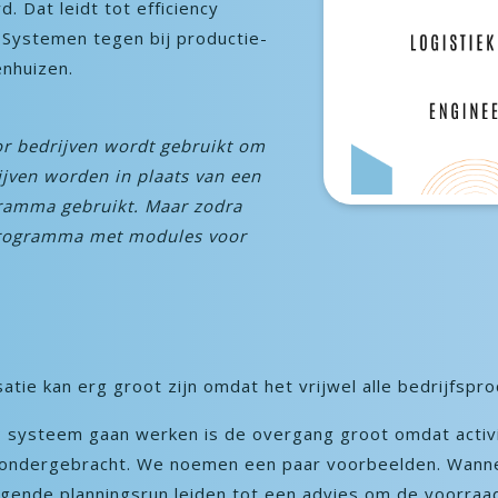
 Dat leidt tot efficiency
Systemen tegen bij productie-
enhuizen.
r bedrijven wordt gebruikt om
ijven worden in plaats van een
gramma gebruikt. Maar zodra
 programma met modules voor
tie kan erg groot zijn omdat het vrijwel alle bedrijfspr
P systeem gaan werken is de overgang groot omdat activi
 ondergebracht. We noemen een paar voorbeelden. Wanne
lgende planningsrun leiden tot een advies om de voorraa