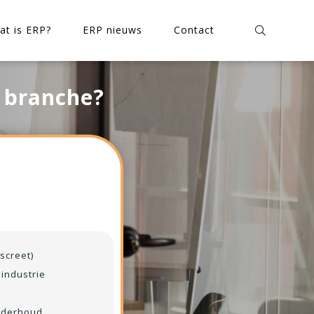
at is ERP?
ERP nieuws
Contact
w branche?
iscreet)
industrie
nderhoud