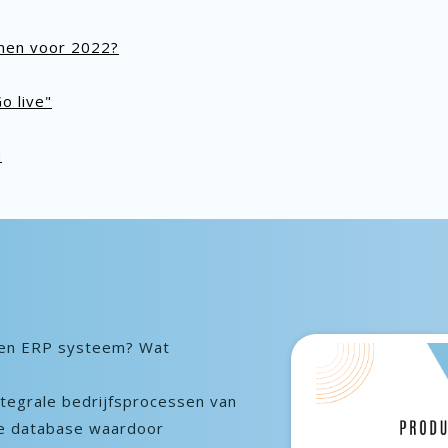
men voor 2022?
o live"
!
een ERP systeem? Wat
tegrale bedrijfsprocessen van
le database waardoor