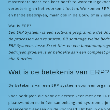
masterdata maar een keer hoeft te worden ingevoerd.
verbetering en het voorkomt fouten. We komen ERP 
en handelsbedrijven, maar ook in de Bouw of in Ziek
Wat is ERP?
Een ERP Systeem is een software programma dat doo
de processen aan te sturen. Bij sommige kleine bedr
ERP Systeem, losse Excel-files en een boekhoudpro
bedrijven groeien is er behoefte aan een compleet
alle functies.
Wat is de betekenis van ERP?
De betekenis van een ERP systeem voor een organisa
Voor bedrijven die voor de eerste keer met een ER
plaatsvonden nu in één samenhangend systeem zijn
reservering gedaan op de voorraad. Dit kan in de vo