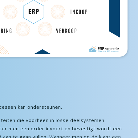
ocessen kan ondersteunen.
teiten die voorheen in losse deelsystemen
er men een order invoert en bevestigt wordt een
d aan te gaan vullen. Wanneer men op de klant een