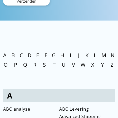
A
B
C
D
E
F
G
H
I
J
K
L
M
N
O
P
Q
R
S
T
U
V
W
X
Y
Z
A
ABC analyse
ABC Levering
Advanced Shipping