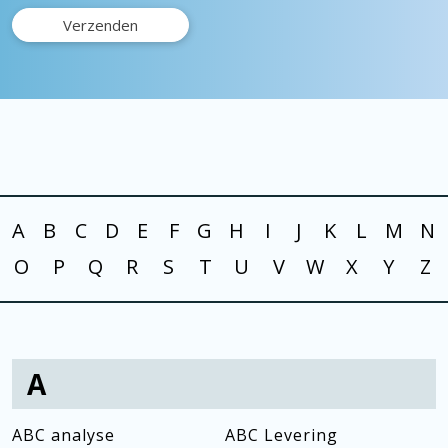
A
B
C
D
E
F
G
H
I
J
K
L
M
N
O
P
Q
R
S
T
U
V
W
X
Y
Z
A
ABC analyse
ABC Levering