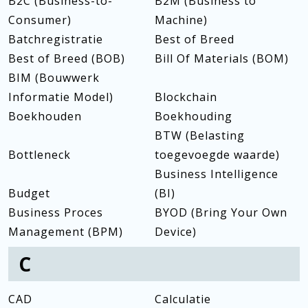
B2C (Business-to-
B2M (Business to
Consumer)
Machine)
Batchregistratie
Best of Breed
Best of Breed (BOB)
Bill Of Materials (BOM)
BIM (Bouwwerk
Informatie Model)
Blockchain
Boekhouden
Boekhouding
BTW (Belasting
Bottleneck
toegevoegde waarde)
Business Intelligence
Budget
(BI)
Business Proces
BYOD (Bring Your Own
Management (BPM)
Device)
C
CAD
Calculatie