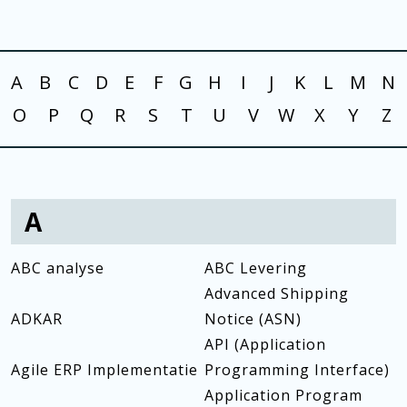
A
B
C
D
E
F
G
H
I
J
K
L
M
N
O
P
Q
R
S
T
U
V
W
X
Y
Z
A
ABC analyse
ABC Levering
Advanced Shipping
ADKAR
Notice (ASN)
API (Application
Agile ERP Implementatie
Programming Interface)
Application Program