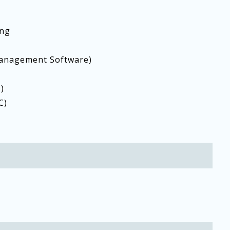
ing
Management Software)
)
C)