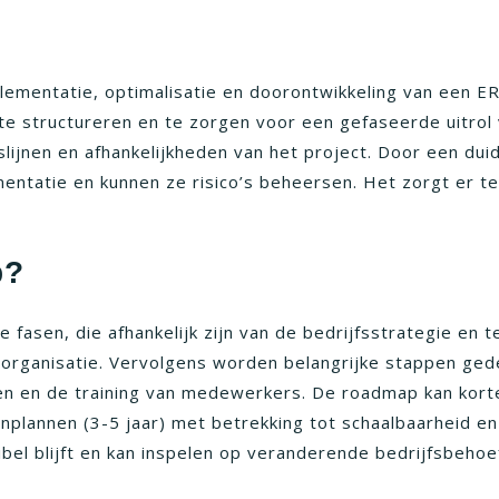
ementatie, optimalisatie en doorontwikkeling van een ER
e structureren en te zorgen voor een gefaseerde uitrol 
slijnen en afhankelijkheden van het project. Door een dui
ementatie en kunnen ze risico’s beheersen. Het zorgt er 
p?
asen, die afhankelijk zijn van de bedrijfsstrategie en t
organisatie. Vervolgens worden belangrijke stappen gede
en en de training van medewerkers. De roadmap kan kort
nplannen (3-5 jaar) met betrekking tot schaalbaarheid e
el blijft en kan inspelen op veranderende bedrijfsbehoe