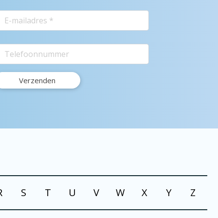
R
S
T
U
V
W
X
Y
Z