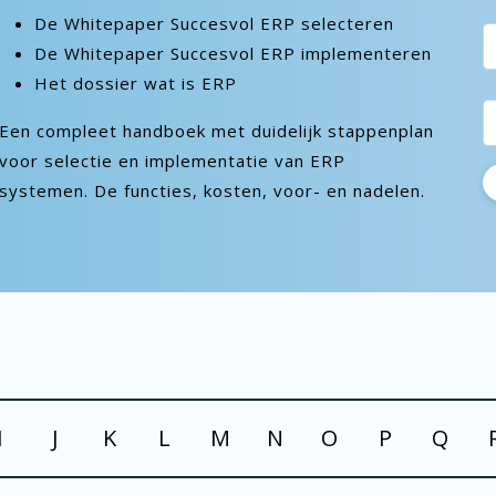
De Whitepaper Succesvol ERP selecteren
De Whitepaper Succesvol ERP implementeren
Het dossier wat is ERP
Een compleet handboek met duidelijk stappenplan
voor selectie en implementatie van ERP
systemen. De functies, kosten, voor- en nadelen.
I
J
K
L
M
N
O
P
Q