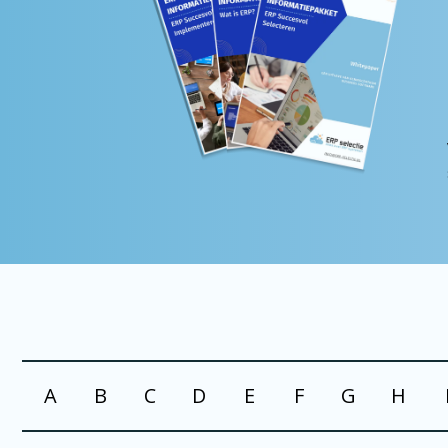
A
B
C
D
E
F
G
H