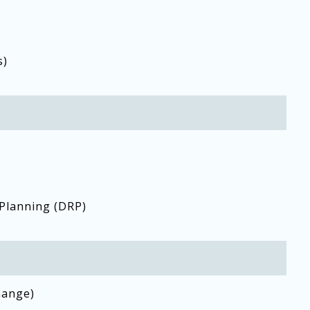
s)
 Planning (DRP)
hange)