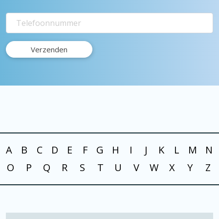
A
B
C
D
E
F
G
H
I
J
K
L
M
N
O
P
Q
R
S
T
U
V
W
X
Y
Z